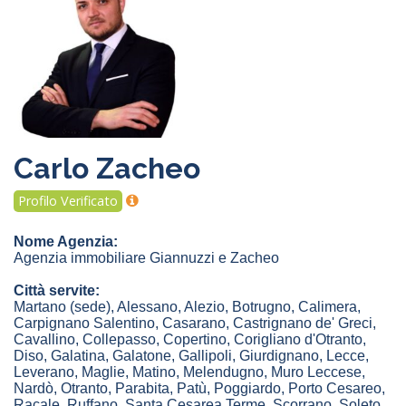
Carlo Zacheo
Profilo Verificato
Nome Agenzia:
Agenzia immobiliare Giannuzzi e Zacheo
Città servite:
Martano
(sede)
,
Alessano
,
Alezio
,
Botrugno
,
Calimera
,
Carpignano Salentino
,
Casarano
,
Castrignano de' Greci
,
Cavallino
,
Collepasso
,
Copertino
,
Corigliano d'Otranto
,
Diso
,
Galatina
,
Galatone
,
Gallipoli
,
Giurdignano
,
Lecce
,
Leverano
,
Maglie
,
Matino
,
Melendugno
,
Muro Leccese
,
Nardò
,
Otranto
,
Parabita
,
Patù
,
Poggiardo
,
Porto Cesareo
,
Racale
,
Ruffano
,
Santa Cesarea Terme
,
Scorrano
,
Soleto
,