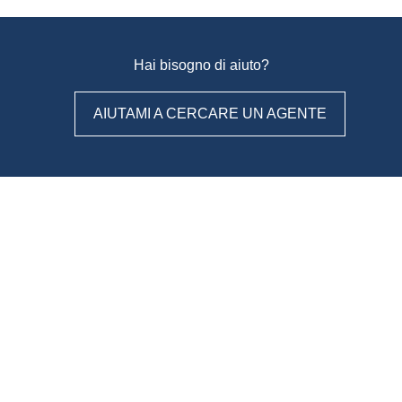
Hai bisogno di aiuto?
AIUTAMI A CERCARE UN AGENTE
WeAgentz: confronta, scegli,
contatta
Con WeAgentz avrai la possibilità di conoscere prima l’agente
immobiliare giusto. Infatti, ti mettiamo a disposizione un