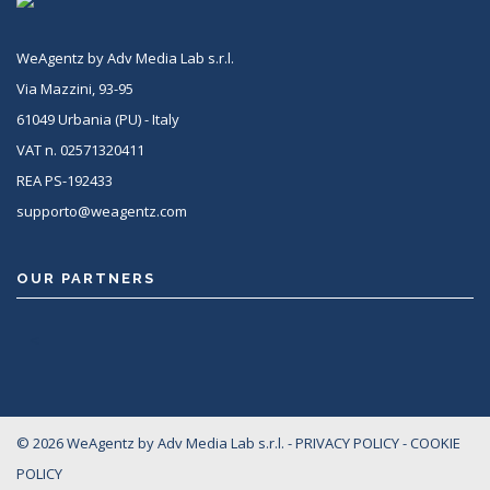
WeAgentz by Adv Media Lab s.r.l.
Via Mazzini, 93-95
61049 Urbania (PU) - Italy
VAT n. 02571320411
REA PS-192433
supporto@weagentz.com
OUR PARTNERS
<
© 2026 WeAgentz by Adv Media Lab s.r.l. -
PRIVACY POLICY
-
COOKIE
POLICY