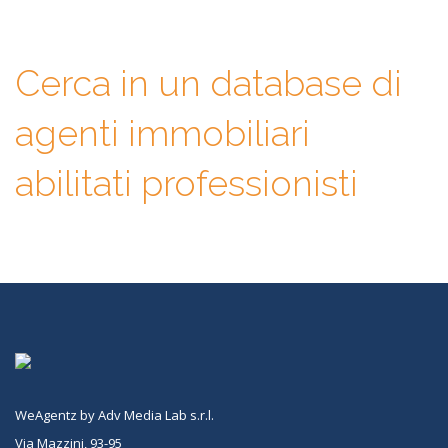
Cerca in un database di
agenti immobiliari
abilitati professionisti
WeAgentz by Adv Media Lab s.r.l.
Via Mazzini, 93-95