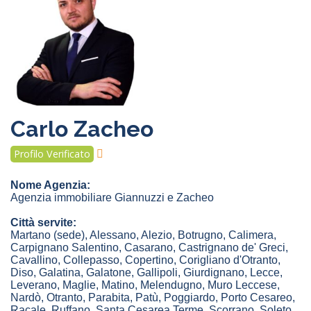
Carlo Zacheo
Profilo Verificato
Nome Agenzia:
Agenzia immobiliare Giannuzzi e Zacheo
Città servite:
Martano
(sede)
,
Alessano
,
Alezio
,
Botrugno
,
Calimera
,
Carpignano Salentino
,
Casarano
,
Castrignano de' Greci
,
Cavallino
,
Collepasso
,
Copertino
,
Corigliano d'Otranto
,
Diso
,
Galatina
,
Galatone
,
Gallipoli
,
Giurdignano
,
Lecce
,
Leverano
,
Maglie
,
Matino
,
Melendugno
,
Muro Leccese
,
Nardò
,
Otranto
,
Parabita
,
Patù
,
Poggiardo
,
Porto Cesareo
,
Racale
,
Ruffano
,
Santa Cesarea Terme
,
Scorrano
,
Soleto
,