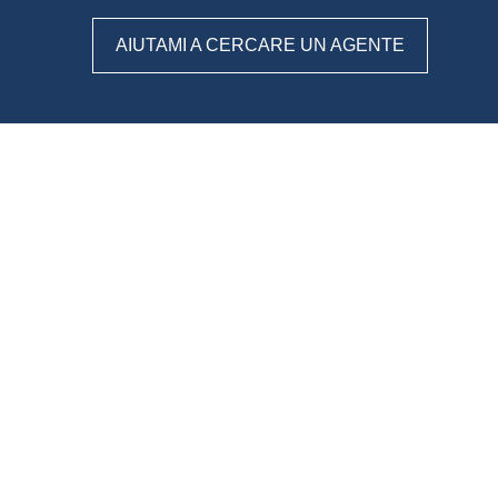
AIUTAMI A CERCARE UN AGENTE
WeAgentz: confronta, scegli,
contatta
Con WeAgentz avrai la possibilità di conoscere prima l’agente
immobiliare giusto. Infatti, ti mettiamo a disposizione un
database di professionisti in cui potrai consultare e confrontare
competenze, esperienze, specializzazioni e tanto altro. La scelta
finale sarà solo tua.