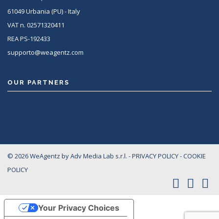
61049 Urbania (PU) - Italy
VAT n. 02571320411
REA PS-192433
supporto@weagentz.com
OUR PARTNERS
<
© 2026 WeAgentz by Adv Media Lab s.r.l. -
PRIVACY POLICY
-
COOKIE
POLICY
Your Privacy Choices