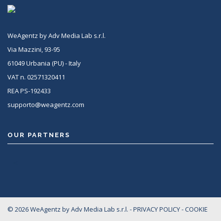
RETE MLS LEVANTE
WEXRE - MLS IMMOBILIARE
_ ALTRO MLS
WeAgentz by Adv Media Lab s.r.l.
Via Mazzini, 93-95
61049 Urbania (PU) - Italy
VAT n. 02571320411
Video in evidenza
REA PS-192433
supporto@weagentz.com
OUR PARTNERS
Per visualizzare le modifiche è necessario salvare.
Potrai aggiornare le informazioni ogni volta che lo
<
vorrai.
© 2026 WeAgentz by Adv Media Lab s.r.l. -
PRIVACY POLICY
-
COOKIE