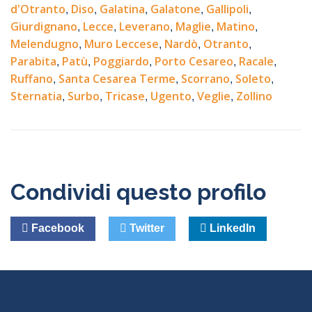
d'Otranto
Diso
Galatina
Galatone
Gallipoli
,
,
,
,
,
Per visualizzare le modifiche è necessario salvare.
Salva e vedi subito il tuo profilo con i dati che hai
Numero di locazioni nell'ultimo anno
Giurdignano
Lecce
Leverano
Maglie
Matino
,
,
,
,
,
Potrai aggiornare le informazioni ogni volta che lo
appena inserito.
Melendugno
Muro Leccese
Nardò
Otranto
,
,
,
,
vorrai.
Potrai continuare ad aggiungere informazioni e
Parabita
Patù
Poggiardo
Porto Cesareo
Racale
,
,
,
,
,
Ruffano
Santa Cesarea Terme
Scorrano
Soleto
modificarle per completare il tuo profilo.
,
,
,
,
Aggiungi pagina
Sternatia
Surbo
Tricase
Ugento
Veglie
Zollino
,
,
,
,
,
Per visualizzare le modifiche è necessario salvare.
Potrai aggiornare le informazioni ogni volta che lo
MLS utilizzati
vorrai.
AGESTANET MLS
Condividi questo profilo
GESTIFIAIP
IMMOBIWEB MLS
MLS CONSIMM
Facebook
Twitter
LinkedIn
MLS FIAIP
MLS REALGEST
MLS REPLAT
MLSOPEN
REOPLA MLS