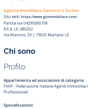
FIMAA - Federazione Italiana
Mediatori Agenti d'Affari
LinkedIn
LinkedIn
Agenzia immobiliare Giannuzzi e Zacheo
Sito web:
https://www.gzimmobiliare.com/
Incarico a vendere / locare
Partita Iva 04295000758
Specializzazioni
Facebook
Facebook
In esclusiva
R.E.A. LE-280202
Non in esclusiva
Alberghiero
Via Marconi, 33 | 73025 Martano LE
Verbale
Aste
Immobili a reddito
Twitter
Twitter
Durata minima dell'incarico
Chi sono
Immobili commerciali
Immobili di lusso
Licenze e attività commerciali
Youtube
Youtube
Profilo
Locazioni turistiche
Provvigioni
Nuove costruzioni
Residenziale
Appartenenza ad associazioni di categoria:
Sviluppo immobiliare
FIAIP - Federazione Italiana Agenti Immobiliari
Terreni agricoli
Professionali
Terreni edificabili
Agenzia Immobiliare
Agenzia Immobiliare
Turistico
Specializzazioni: