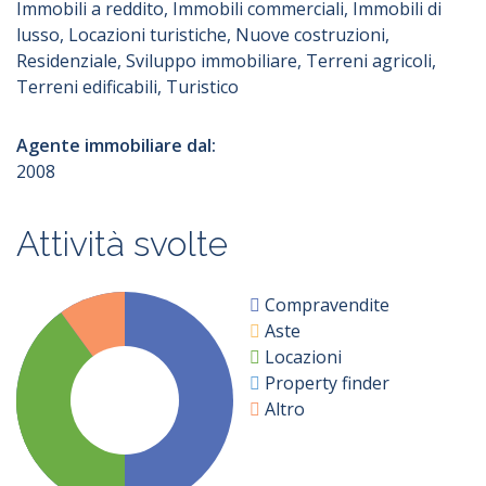
Immobili a reddito, Immobili commerciali, Immobili di
Lingue parlate
Logo agenzia (file JPG - larghezza 300
Logo agenzia (file JPG - larghezza 300
lusso, Locazioni turistiche, Nuove costruzioni,
px)
px)
Arabo
Residenziale, Sviluppo immobiliare, Terreni agricoli,
Collaborazione con altri agenti
Cinese
Terreni edificabili, Turistico
immobiliari
Danese
Sito web agenzia
Sito web agenzia
Finlandese
Agente immobiliare dal:
Francese
2008
Giapponese
Greco
Rete immobiliare in franchising
Rete immobiliare in franchising
Inglese
Attività svolte
Islandese
Italiano
Blog
Blog
Norvegese
Compravendite
Olandese
Aste
Modalità di promozione dell'immobile
Polacco
Locazioni
Portoghese
Codice Fiscale
Codice Fiscale
Property finder
Russo
Altro
Spagnolo
Svedese
Partita IVA
Partita IVA
Tedesco