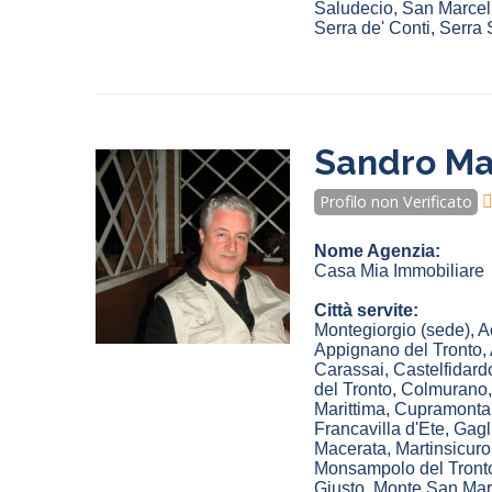
Saludecio
,
San Marcel
Serra de' Conti
,
Serra 
Sandro Mar
Profilo non Verificato
Nome Agenzia:
Casa Mia Immobiliare
Città servite:
Montegiorgio
(sede)
,
A
Appignano del Tronto
,
Carassai
,
Castelfidard
del Tronto
,
Colmurano
Marittima
,
Cupramonta
Francavilla d'Ete
,
Gagl
Macerata
,
Martinsicuro
Monsampolo del Tront
Giusto
,
Monte San Mar