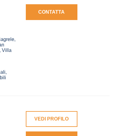
CONTATTA
iagrele
,
an
,
Villa
ali,
ili
VEDI PROFILO