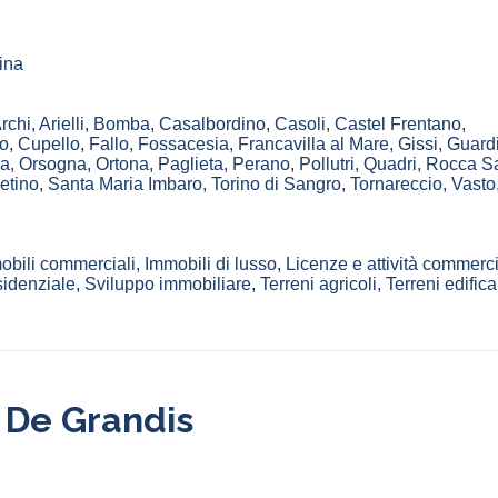
ina
rchi
,
Arielli
,
Bomba
,
Casalbordino
,
Casoli
,
Castel Frentano
,
o
,
Cupello
,
Fallo
,
Fossacesia
,
Francavilla al Mare
,
Gissi
,
Guard
a
,
Orsogna
,
Ortona
,
Paglieta
,
Perano
,
Pollutri
,
Quadri
,
Rocca S
etino
,
Santa Maria Imbaro
,
Torino di Sangro
,
Tornareccio
,
Vasto
obili commerciali, Immobili di lusso, Licenze e attività commerci
denziale, Sviluppo immobiliare, Terreni agricoli, Terreni edificab
 De Grandis