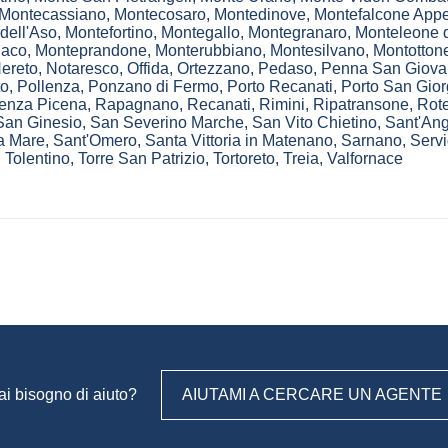
Montecassiano
,
Montecosaro
,
Montedinove
,
Montefalcone App
dell'Aso
,
Montefortino
,
Montegallo
,
Montegranaro
,
Monteleone 
aco
,
Monteprandone
,
Monterubbiano
,
Montesilvano
,
Montotton
ereto
,
Notaresco
,
Offida
,
Ortezzano
,
Pedaso
,
Penna San Giova
to
,
Pollenza
,
Ponzano di Fermo
,
Porto Recanati
,
Porto San Gior
enza Picena
,
Rapagnano
,
Recanati
,
Rimini
,
Ripatransone
,
Rote
San Ginesio
,
San Severino Marche
,
San Vito Chietino
,
Sant'Ang
 a Mare
,
Sant'Omero
,
Santa Vittoria in Matenano
,
Sarnano
,
Servi
,
Tolentino
,
Torre San Patrizio
,
Tortoreto
,
Treia
,
Valfornace
ai bisogno di aiuto?
AIUTAMI A CERCARE UN AGENTE