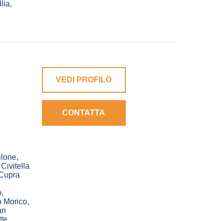
lia
,
VEDI PROFILO
CONTATTA
lone
,
,
Civitella
Cupra
o
,
 Morico
,
an
te
,