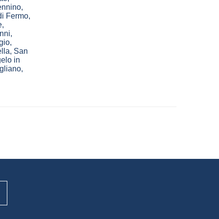
ennino
,
di Fermo
,
e
,
nni
,
gio
,
lla
,
San
elo in
gliano
,