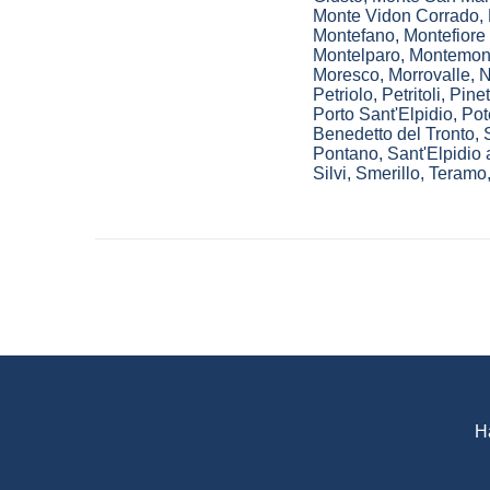
Monte Vidon Corrado
,
Montefano
,
Montefiore 
Montelparo
,
Montemon
Moresco
,
Morrovalle
,
N
Petriolo
,
Petritoli
,
Pine
Porto Sant'Elpidio
,
Pot
Benedetto del Tronto
,
Pontano
,
Sant'Elpidio
Silvi
,
Smerillo
,
Teramo
H