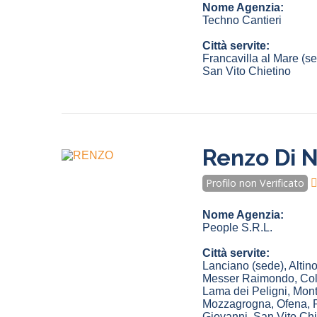
Nome Agenzia:
Techno Cantieri
Città servite:
Francavilla al Mare
(s
San Vito Chietino
Renzo Di N
Profilo non Verificato
Nome Agenzia:
People S.R.L.
Città servite:
Lanciano
(sede)
,
Altin
Messer Raimondo
,
Co
Lama dei Peligni
,
Mont
Mozzagrogna
,
Ofena
,
Giovanni
,
San Vito Chi