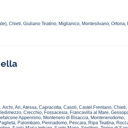
ede)
,
Chieti
,
Giuliano Teatino
,
Miglianico
,
Montesilvano
,
Ortona
,
ella
o
,
Archi
,
Ari
,
Atessa
,
Capracotta
,
Casoli
,
Castel Frentano
,
Chieti
,
lledimezzo
,
Crecchio
,
Fossacesia
,
Francavilla al Mare
,
Gessop
efalcone Appennino
,
Montenero di Bisaccia
,
Montenerodomo
,
Paglieta
,
Palombaro
,
Pennadomo
,
Pescara
,
Ripa Teatina
,
Rocc
etino
,
Santa Maria Imbaro
,
Sante Marie
,
Spoltore
,
Torino di San