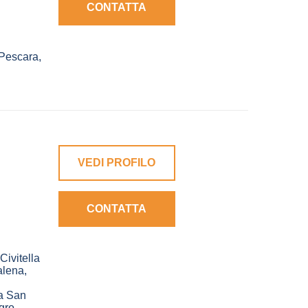
CONTATTA
Pescara
,
VEDI PROFILO
CONTATTA
Civitella
alena
,
a San
gro
,