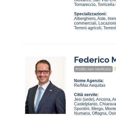
Tornareccio
,
Torricella
Specializzazioni:
Alberghiero, Aste, Immo
commerciali, Locazioni
Terreni agricoli, Terreni
Federico M
Profilo non Verificato
Nome Agenzia:
Re/Max Aequitas
Città servite:
Jesi
(sede)
,
Ancona
,
A
Castelplanio
,
Chiarava
Spontini
,
Mergo
,
Monte
Numana
,
Offagna
,
Osi