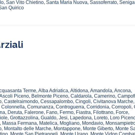
lo
,
San Vito Chietino
,
Santa Maria Nuova
,
Sassoferrato
,
Senigal
San Quirico
ziali
cquasanta Terme
,
Alba Adriatica
,
Altidona
,
Amandola
,
Ancona
,
Ascoli Piceno
,
Belmonte Piceno
,
Caldarola
,
Camerino
,
Campofi
o
,
Castelraimondo
,
Cessapalombo
,
Cingoli
,
Civitanova Marche
,
Colonnella
,
Comunanza
,
Controguerra
,
Corridonia
,
Corropoli
,
na
,
Deruta
,
Falerone
,
Fano
,
Fermo
,
Fiastra
,
Filottrano
,
Force
,
iole
,
Grottazzolina
,
Gualdo
,
Jesi
,
Lapedona
,
Loreto
,
Loro Picen
,
Massa Fermana
,
Matelica
,
Mogliano
,
Mondavio
,
Monsampietro
o
,
Montalto delle Marche
,
Montappone
,
Monte Giberto
,
Monte S
tino
,
Monte San Pietrangeli
,
Monte Urano
,
Monte Vidon Combat