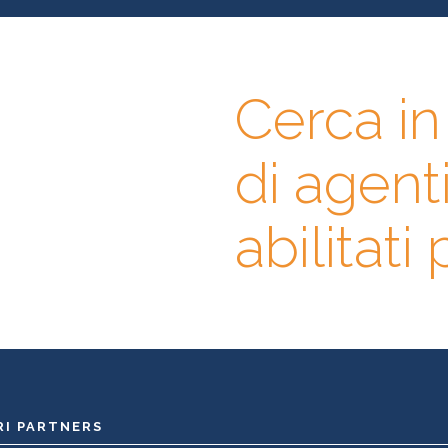
Cerca i
gli, contatta
di agent
prima l’agente immobiliare
abase di professionisti in cui
erienze, specializzazioni e
abilitati
RI PARTNERS