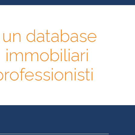
n un database
i immobiliari
 professionisti