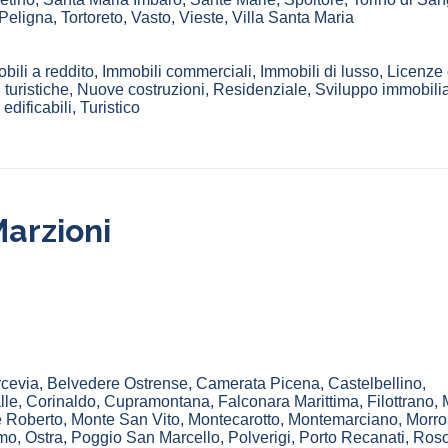
 Peligna
,
Tortoreto
,
Vasto
,
Vieste
,
Villa Santa Maria
bili a reddito, Immobili commerciali, Immobili di lusso, Licenze e
 turistiche, Nuove costruzioni, Residenziale, Sviluppo immobilia
 edificabili, Turistico
arzioni
rcevia
,
Belvedere Ostrense
,
Camerata Picena
,
Castelbellino
,
lle
,
Corinaldo
,
Cupramontana
,
Falconara Marittima
,
Filottrano
,
 Roberto
,
Monte San Vito
,
Montecarotto
,
Montemarciano
,
Morro
mo
,
Ostra
,
Poggio San Marcello
,
Polverigi
,
Porto Recanati
,
Roso