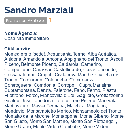
Sandro Marziali
Profilo non Verificato
Nome Agenzia:
Casa Mia Immobiliare
Città servite:
Montegiorgio
(sede)
,
Acquasanta Terme
,
Alba Adriatica
,
Altidona
,
Amandola
,
Ancona
,
Appignano del Tronto
,
Ascoli
Piceno
,
Belmonte Piceno
,
Caldarola
,
Camerino
,
Campofilone
,
Carassai
,
Castelfidardo
,
Castelraimondo
,
Cessapalombo
,
Cingoli
,
Civitanova Marche
,
Civitella del
Tronto
,
Colmurano
,
Colonnella
,
Comunanza
,
Controguerra
,
Corridonia
,
Corropoli
,
Cupra Marittima
,
Cupramontana
,
Deruta
,
Falerone
,
Fano
,
Fermo
,
Fiastra
,
Filottrano
,
Force
,
Francavilla d'Ete
,
Gagliole
,
Grottazzolina
,
Gualdo
,
Jesi
,
Lapedona
,
Loreto
,
Loro Piceno
,
Macerata
,
Martinsicuro
,
Massa Fermana
,
Matelica
,
Mogliano
,
Mondavio
,
Monsampietro Morico
,
Monsampolo del Tronto
,
Montalto delle Marche
,
Montappone
,
Monte Giberto
,
Monte
San Giusto
,
Monte San Martino
,
Monte San Pietrangeli
,
Monte Urano
,
Monte Vidon Combatte
,
Monte Vidon