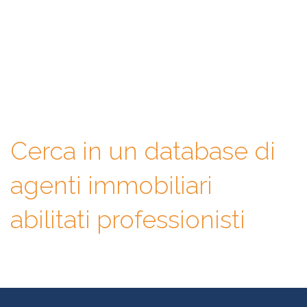
Con WeAgentz avrai la possibilità di conoscere prima l’agente
immobiliare giusto. Infatti, ti mettiamo a disposizione un
database di professionisti in cui potrai consultare e confrontare
competenze, esperienze, specializzazioni e tanto altro. La scelta
finale sarà solo tua.
Cerca in un database di
agenti immobiliari
abilitati professionisti