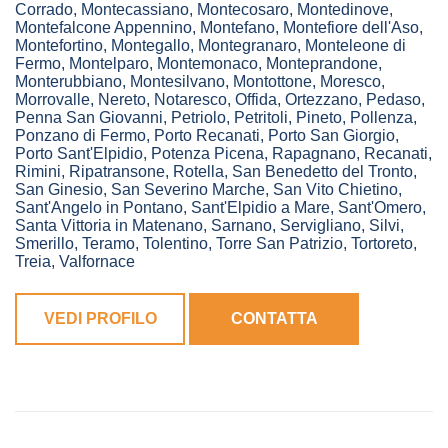
Corrado
,
Montecassiano
,
Montecosaro
,
Montedinove
,
Montefalcone Appennino
,
Montefano
,
Montefiore dell'Aso
,
Montefortino
,
Montegallo
,
Montegranaro
,
Monteleone di
Fermo
,
Montelparo
,
Montemonaco
,
Monteprandone
,
Monterubbiano
,
Montesilvano
,
Montottone
,
Moresco
,
Morrovalle
,
Nereto
,
Notaresco
,
Offida
,
Ortezzano
,
Pedaso
,
Penna San Giovanni
,
Petriolo
,
Petritoli
,
Pineto
,
Pollenza
,
Ponzano di Fermo
,
Porto Recanati
,
Porto San Giorgio
,
Porto Sant'Elpidio
,
Potenza Picena
,
Rapagnano
,
Recanati
,
Rimini
,
Ripatransone
,
Rotella
,
San Benedetto del Tronto
,
San Ginesio
,
San Severino Marche
,
San Vito Chietino
,
Sant'Angelo in Pontano
,
Sant'Elpidio a Mare
,
Sant'Omero
,
Santa Vittoria in Matenano
,
Sarnano
,
Servigliano
,
Silvi
,
Smerillo
,
Teramo
,
Tolentino
,
Torre San Patrizio
,
Tortoreto
,
Treia
,
Valfornace
VEDI PROFILO
CONTATTA