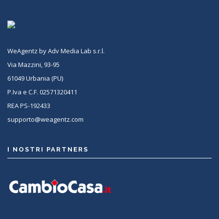
WeAgentz by Adv Media Lab s.r.l.
Via Mazzini, 93-95
61049 Urbania (PU)
P.Iva e C.F. 02571320411
REA PS-192433
supporto@weagentz.com
I NOSTRI PARTNERS
<