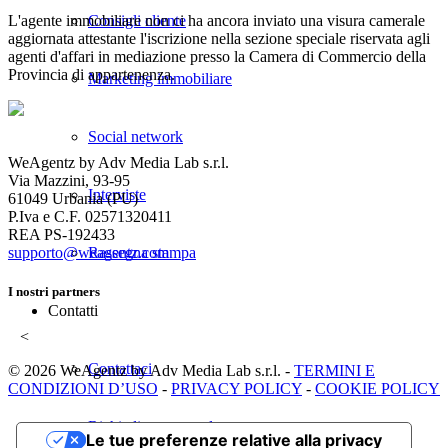
L'agente immobiliare non ci ha ancora inviato una visura camerale
Consigli cliente
aggiornata attestante l'iscrizione nella sezione speciale riservata agli
agenti d'affari in mediazione presso la Camera di Commercio della
Provincia di appartenenza.
Marketing immobiliare
Social network
WeAgentz by Adv Media Lab s.r.l.
Via Mazzini, 93-95
Interviste
61049 Urbania (PU)
P.Iva e C.F. 02571320411
REA PS-192433
supporto@weagentz.com
Rassegna stampa
I nostri partners
Contatti
<
Contattaci
© 2026 WeAgentz by Adv Media Lab s.r.l. -
TERMINI E
CONDIZIONI D’USO
-
PRIVACY POLICY
-
COOKIE POLICY
Richiedi una consulenza
Le tue preferenze relative alla privacy