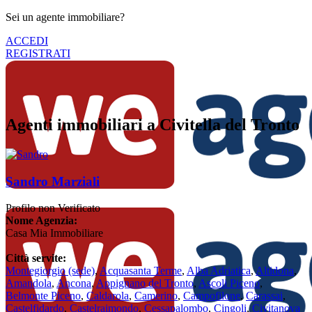
Sei un agente immobiliare?
ACCEDI
REGISTRATI
Agenti immobiliari a Civitella del Tronto
Sandro Marziali
Profilo non Verificato
Nome Agenzia:
Casa Mia Immobiliare
Città servite:
Montegiorgio
(sede)
,
Acquasanta Terme
,
Alba Adriatica
,
Altidona
,
Amandola
,
Ancona
,
Appignano del Tronto
,
Ascoli Piceno
,
Belmonte Piceno
,
Caldarola
,
Camerino
,
Campofilone
,
Carassai
,
Castelfidardo
,
Castelraimondo
,
Cessapalombo
,
Cingoli
,
Civitanova