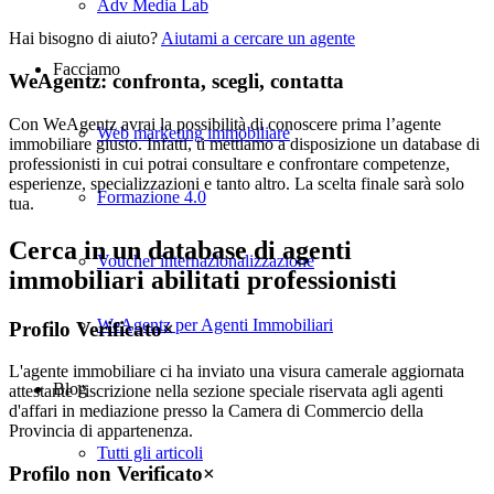
Adv Media Lab
Hai bisogno di aiuto?
Aiutami a cercare un agente
Facciamo
WeAgentz: confronta, scegli, contatta
Con WeAgentz avrai la possibilità di conoscere prima l’agente
Web marketing immobiliare
immobiliare giusto. Infatti, ti mettiamo a disposizione un database di
professionisti in cui potrai consultare e confrontare competenze,
esperienze, specializzazioni e tanto altro. La scelta finale sarà solo
Formazione 4.0
tua.
Cerca in un database di agenti
Voucher internazionalizzazione
immobiliari abilitati professionisti
WeAgentz per Agenti Immobiliari
Profilo Verificato
×
L'agente immobiliare ci ha inviato una visura camerale aggiornata
Blog
attestante l'iscrizione nella sezione speciale riservata agli agenti
d'affari in mediazione presso la Camera di Commercio della
Provincia di appartenenza.
Tutti gli articoli
Profilo non Verificato
×