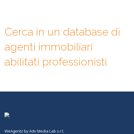
finale sarà solo tua.
Cerca in un database di
agenti immobiliari
abilitati professionisti
WeAgentz by Adv Media Lab s.r.l.