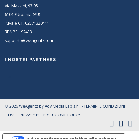
Via Mazzini, 93-95
61049 Urbania (PU)
P.Iva e C.F. 02571320411
REA PS-192433
supporto@weagentz.com
I NOSTRI PARTNERS
<
© 2026 WeAgentz by Adv Media Lab s.r.l. -
TERMINI E CONDIZIONI
D’USO
-
PRIVACY POLICY
-
COOKIE POLICY