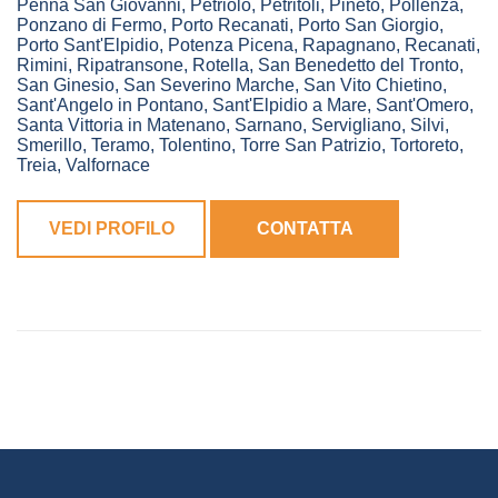
Penna San Giovanni
,
Petriolo
,
Petritoli
,
Pineto
,
Pollenza
,
Ponzano di Fermo
,
Porto Recanati
,
Porto San Giorgio
,
Porto Sant'Elpidio
,
Potenza Picena
,
Rapagnano
,
Recanati
,
Rimini
,
Ripatransone
,
Rotella
,
San Benedetto del Tronto
,
San Ginesio
,
San Severino Marche
,
San Vito Chietino
,
Sant'Angelo in Pontano
,
Sant'Elpidio a Mare
,
Sant'Omero
,
Santa Vittoria in Matenano
,
Sarnano
,
Servigliano
,
Silvi
,
Smerillo
,
Teramo
,
Tolentino
,
Torre San Patrizio
,
Tortoreto
,
Treia
,
Valfornace
VEDI PROFILO
CONTATTA