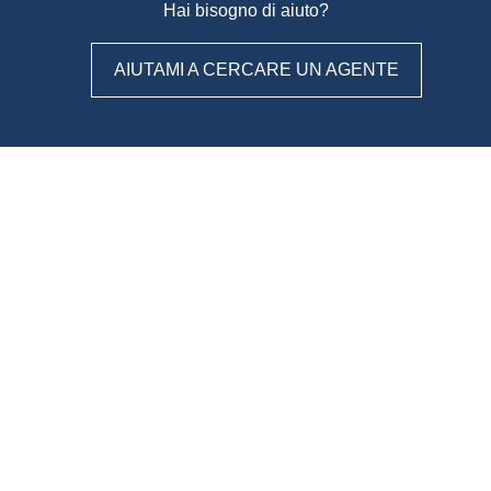
Hai bisogno di aiuto?
AIUTAMI A CERCARE UN AGENTE
WeAgentz: confronta, scegli,
contatta
Con WeAgentz avrai la possibilità di conoscere prima l’agente
immobiliare giusto. Infatti, ti mettiamo a disposizione un
database di professionisti in cui potrai consultare e confrontare
competenze, esperienze, specializzazioni e tanto altro. La scelta