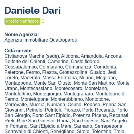
Daniele Dari
Profilo Verificato
Nome Agenzia:
Agenzia Immobiliare Quattropareti
Città servite:
Civitanova Marche
(sede)
,
Altidona
,
Amandola
,
Ancona
,
Belforte del Chienti
,
Camerino
,
Castelfidardo
,
Cessapalombo
,
Colmurano
,
Comunanza
,
Corridonia
,
Falerone
,
Fermo
,
Fiastra
,
Grottazzolina
,
Gualdo
,
Jesi
,
Loreto
,
Macerata
,
Massa Fermana
,
Milano
,
Mogliano
,
Montappone
,
Monte San Giusto
,
Monte San Martino
,
Monte
Urano
,
Montecassiano
,
Montecosaro
,
Montefano
,
Montefortino
,
Montegiorgio
,
Montegranaro
,
Monteleone di
Fermo
,
Montelupone
,
Monterubbiano
,
Montottone
,
Morrovalle
,
Muccia
,
Numana
,
Osimo
,
Pedaso
,
Penna San
Giovanni
,
Petriolo
,
Petritoli
,
Pioraco
,
Porto Recanati
,
Porto
San Giorgio
,
Porto Sant'Elpidio
,
Potenza Picena
,
Recanati
,
Rieti
,
Ripe San Ginesio
,
Roma
,
San Ginesio
,
Sant'Angelo
in Pontano
,
Sant'Elpidio a Mare
,
Sarnano
,
Serrapetrona
,
Serravalle di Chienti
,
Servigliano
,
Sirolo
,
Tolentino
,
Treia
,