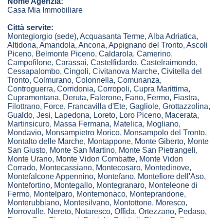
Nome Agenzia:
Casa Mia Immobiliare
Città servite:
Montegiorgio
(sede)
,
Acquasanta Terme
,
Alba Adriatica
,
Altidona
,
Amandola
,
Ancona
,
Appignano del Tronto
,
Ascoli
Piceno
,
Belmonte Piceno
,
Caldarola
,
Camerino
,
Campofilone
,
Carassai
,
Castelfidardo
,
Castelraimondo
,
Cessapalombo
,
Cingoli
,
Civitanova Marche
,
Civitella del
Tronto
,
Colmurano
,
Colonnella
,
Comunanza
,
Controguerra
,
Corridonia
,
Corropoli
,
Cupra Marittima
,
Cupramontana
,
Deruta
,
Falerone
,
Fano
,
Fermo
,
Fiastra
,
Filottrano
,
Force
,
Francavilla d'Ete
,
Gagliole
,
Grottazzolina
,
Gualdo
,
Jesi
,
Lapedona
,
Loreto
,
Loro Piceno
,
Macerata
,
Martinsicuro
,
Massa Fermana
,
Matelica
,
Mogliano
,
Mondavio
,
Monsampietro Morico
,
Monsampolo del Tronto
,
Montalto delle Marche
,
Montappone
,
Monte Giberto
,
Monte
San Giusto
,
Monte San Martino
,
Monte San Pietrangeli
,
Monte Urano
,
Monte Vidon Combatte
,
Monte Vidon
Corrado
,
Montecassiano
,
Montecosaro
,
Montedinove
,
Montefalcone Appennino
,
Montefano
,
Montefiore dell'Aso
,
Montefortino
,
Montegallo
,
Montegranaro
,
Monteleone di
Fermo
,
Montelparo
,
Montemonaco
,
Monteprandone
,
Monterubbiano
,
Montesilvano
,
Montottone
,
Moresco
,
Morrovalle
,
Nereto
,
Notaresco
,
Offida
,
Ortezzano
,
Pedaso
,