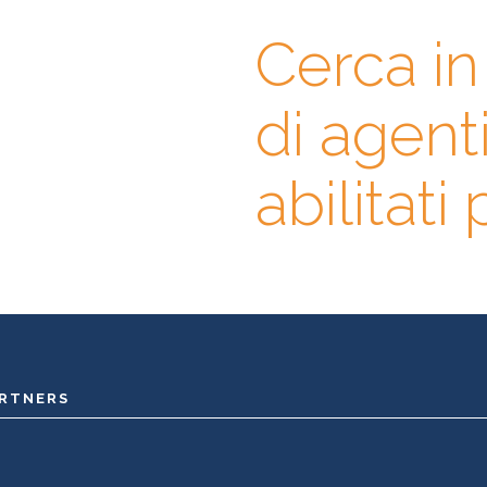
Cerca i
gli, contatta
di agent
prima l’agente immobiliare
abase di professionisti in cui
erienze, specializzazioni e
abilitati
ARTNERS