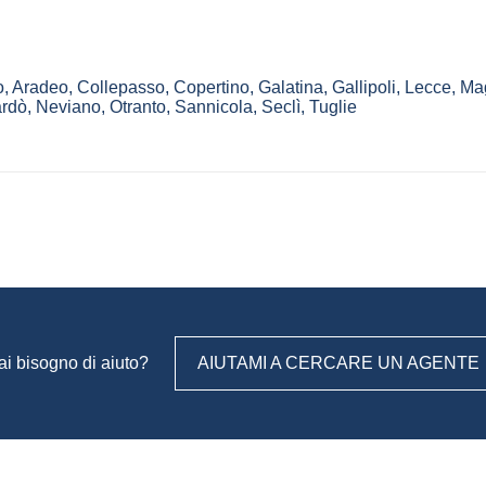
o
,
Aradeo
,
Collepasso
,
Copertino
,
Galatina
,
Gallipoli
,
Lecce
,
Mag
rdò
,
Neviano
,
Otranto
,
Sannicola
,
Seclì
,
Tuglie
ai bisogno di aiuto?
AIUTAMI A CERCARE UN AGENTE