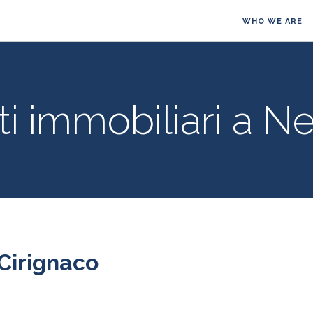
WHO WE ARE
i immobiliari a N
Cirignaco