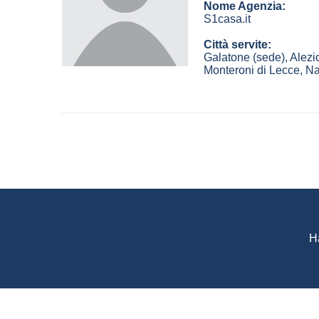
Nome Agenzia:
S1casa.it
Città servite:
Galatone
(sede)
,
Alezi
Monteroni di Lecce
,
Na
H