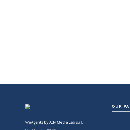
WeAgentz: confronta, sce
Con WeAgentz avrai la possibilità di conoscere 
giusto. Infatti, ti mettiamo a disposizione un dat
potrai consultare e confrontare competenze, esp
tanto altro. La scelta finale sarà solo tua.
OUR P
WeAgentz by Adv Media Lab s.r.l.
<