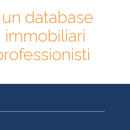
n un database
i immobiliari
 professionisti