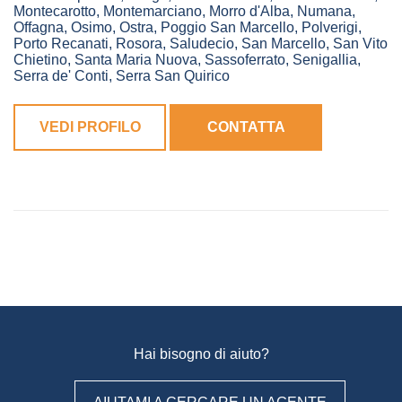
Montecarotto
,
Montemarciano
,
Morro d'Alba
,
Numana
,
Offagna
,
Osimo
,
Ostra
,
Poggio San Marcello
,
Polverigi
,
Porto Recanati
,
Rosora
,
Saludecio
,
San Marcello
,
San Vito
Chietino
,
Santa Maria Nuova
,
Sassoferrato
,
Senigallia
,
Serra de' Conti
,
Serra San Quirico
VEDI PROFILO
CONTATTA
Hai bisogno di aiuto?