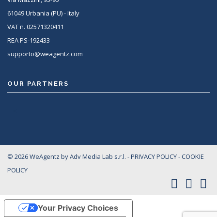
61049 Urbania (PU) - Italy
VAT n. 02571320411
REA PS-192433
supporto@weagentz.com
OUR PARTNERS
<
© 2026 WeAgentz by Adv Media Lab s.r.l. -
PRIVACY POLICY
-
COOKIE
POLICY
Your Privacy Choices