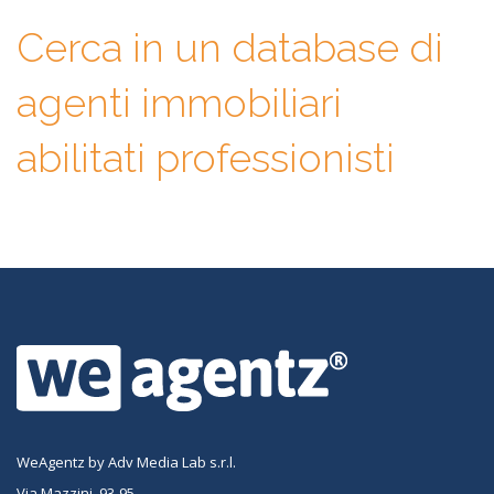
Cerca in un database di
agenti immobiliari
abilitati professionisti
WeAgentz by Adv Media Lab s.r.l.
Via Mazzini, 93-95