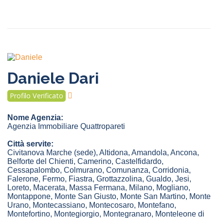
Daniele Dari
Profilo Verificato
Nome Agenzia:
Agenzia Immobiliare Quattropareti
Città servite:
Civitanova Marche
(sede)
,
Altidona
,
Amandola
,
Ancona
,
Belforte del Chienti
,
Camerino
,
Castelfidardo
,
Cessapalombo
,
Colmurano
,
Comunanza
,
Corridonia
,
Falerone
,
Fermo
,
Fiastra
,
Grottazzolina
,
Gualdo
,
Jesi
,
Loreto
,
Macerata
,
Massa Fermana
,
Milano
,
Mogliano
,
Montappone
,
Monte San Giusto
,
Monte San Martino
,
Monte
Urano
,
Montecassiano
,
Montecosaro
,
Montefano
,
Montefortino
,
Montegiorgio
,
Montegranaro
,
Monteleone di