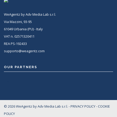
WeAgentz by Adv Media Lab s.r.l.
Via Mazzini, 93-95
61049 Urbania (PU) - Italy
VAT n. 02571320411
REA PS-192433
supporto@weagentz.com
OUR PARTNERS
<
© 2026 WeAgentz by Adv Media Lab s.r.l. -
PRIVACY POLICY
-
COOKIE
POLICY