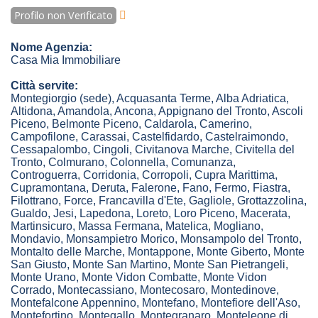
Profilo non Verificato
Nome Agenzia:
Casa Mia Immobiliare
Città servite:
Montegiorgio
(sede)
,
Acquasanta Terme
,
Alba Adriatica
,
Altidona
,
Amandola
,
Ancona
,
Appignano del Tronto
,
Ascoli
Piceno
,
Belmonte Piceno
,
Caldarola
,
Camerino
,
Campofilone
,
Carassai
,
Castelfidardo
,
Castelraimondo
,
Cessapalombo
,
Cingoli
,
Civitanova Marche
,
Civitella del
Tronto
,
Colmurano
,
Colonnella
,
Comunanza
,
Controguerra
,
Corridonia
,
Corropoli
,
Cupra Marittima
,
Cupramontana
,
Deruta
,
Falerone
,
Fano
,
Fermo
,
Fiastra
,
Filottrano
,
Force
,
Francavilla d'Ete
,
Gagliole
,
Grottazzolina
,
Gualdo
,
Jesi
,
Lapedona
,
Loreto
,
Loro Piceno
,
Macerata
,
Martinsicuro
,
Massa Fermana
,
Matelica
,
Mogliano
,
Mondavio
,
Monsampietro Morico
,
Monsampolo del Tronto
,
Montalto delle Marche
,
Montappone
,
Monte Giberto
,
Monte
San Giusto
,
Monte San Martino
,
Monte San Pietrangeli
,
Monte Urano
,
Monte Vidon Combatte
,
Monte Vidon
Corrado
,
Montecassiano
,
Montecosaro
,
Montedinove
,
Montefalcone Appennino
,
Montefano
,
Montefiore dell'Aso
,
Montefortino
,
Montegallo
,
Montegranaro
,
Monteleone di