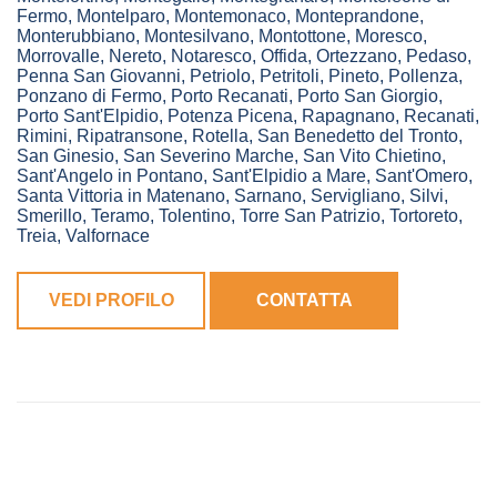
Fermo
,
Montelparo
,
Montemonaco
,
Monteprandone
,
Monterubbiano
,
Montesilvano
,
Montottone
,
Moresco
,
Morrovalle
,
Nereto
,
Notaresco
,
Offida
,
Ortezzano
,
Pedaso
,
Penna San Giovanni
,
Petriolo
,
Petritoli
,
Pineto
,
Pollenza
,
Ponzano di Fermo
,
Porto Recanati
,
Porto San Giorgio
,
Porto Sant'Elpidio
,
Potenza Picena
,
Rapagnano
,
Recanati
,
Rimini
,
Ripatransone
,
Rotella
,
San Benedetto del Tronto
,
San Ginesio
,
San Severino Marche
,
San Vito Chietino
,
Sant'Angelo in Pontano
,
Sant'Elpidio a Mare
,
Sant'Omero
,
Santa Vittoria in Matenano
,
Sarnano
,
Servigliano
,
Silvi
,
Smerillo
,
Teramo
,
Tolentino
,
Torre San Patrizio
,
Tortoreto
,
Treia
,
Valfornace
VEDI PROFILO
CONTATTA