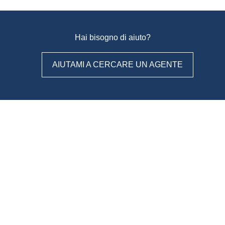
Hai bisogno di aiuto?
AIUTAMI A CERCARE UN AGENTE
WeAgentz: confronta, scegli,
contatta
Con WeAgentz avrai la possibilità di conoscere prima l’agente
immobiliare giusto. Infatti, ti mettiamo a disposizione un