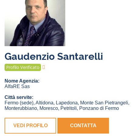
Gaudenzio Santarelli
Profilo Verificato
Nome Agenzia:
AlfaRE Sas
Città servite:
Fermo
(sede)
,
Altidona
,
Lapedona
,
Monte San Pietrangeli
,
Monterubbiano
,
Moresco
,
Petritoli
,
Ponzano di Fermo
VEDI PROFILO
CONTATTA