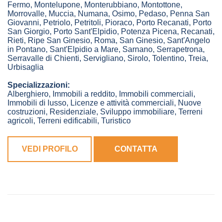
Fermo
,
Montelupone
,
Monterubbiano
,
Montottone
,
Morrovalle
,
Muccia
,
Numana
,
Osimo
,
Pedaso
,
Penna San
Giovanni
,
Petriolo
,
Petritoli
,
Pioraco
,
Porto Recanati
,
Porto
San Giorgio
,
Porto Sant'Elpidio
,
Potenza Picena
,
Recanati
,
Rieti
,
Ripe San Ginesio
,
Roma
,
San Ginesio
,
Sant'Angelo
in Pontano
,
Sant'Elpidio a Mare
,
Sarnano
,
Serrapetrona
,
Serravalle di Chienti
,
Servigliano
,
Sirolo
,
Tolentino
,
Treia
,
Urbisaglia
Specializzazioni:
Alberghiero, Immobili a reddito, Immobili commerciali,
Immobili di lusso, Licenze e attività commerciali, Nuove
costruzioni, Residenziale, Sviluppo immobiliare, Terreni
agricoli, Terreni edificabili, Turistico
VEDI PROFILO
CONTATTA