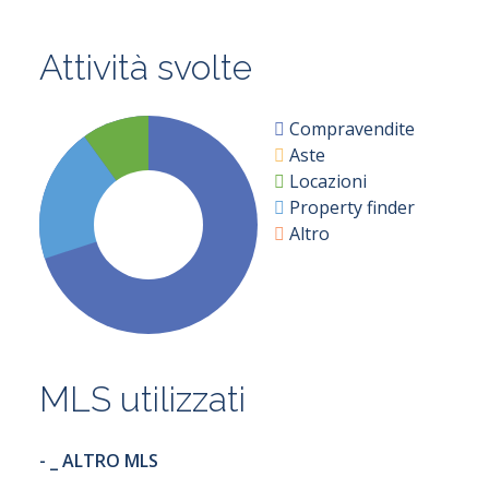
Attività svolte
Compravendite
ciali
Aste
Locazioni
Property finder
Altro
Logo agenzia (file JPG - 
Logo agenzia (file JPG - 
MLS utilizzati
Rete immobiliare in fran
Rete immobiliare in fran
- _ ALTRO MLS