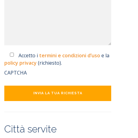
Accetto i
termini e condizioni d’uso
e la
policy privacy
(richiesto).
CAPTCHA
larghezza 300 px)
larghezza 300 px)
Città servite
chising
chising