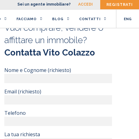
Sei un agente immobiliare?
ACCEDI
REGISTRATI
O
FACCIAMO
BLOG
CONTATTI
ENG
Vuoi comprare, vendere o
il e dell’URL, puoi
il e dell’URL, puoi
Profilo Agente. Raccomandiamo
contattare il
contattare il
affittare un immobile?
uo profilo.
Contatta Vito Colazzo
Aggiungi immobile
Nome e Cognome (richiesto)
Email (richiesto)
Telefono
La tua richiesta