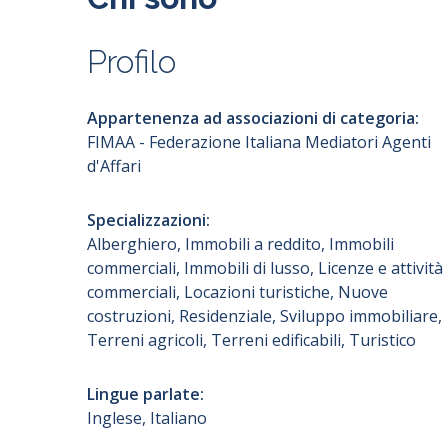
Facebook
Facebook
Alberghiero
Aste
Profilo
Incarico a vendere / locare
Immobili a reddito
In esclusiva
Immobili commerciali
Twitter
Twitter
Non in esclusiva
Immobili di lusso
Appartenenza ad associazioni di categoria:
Verbale
Licenze e attività commer
FIMAA - Federazione Italiana Mediatori Agenti
Locazioni turistiche
d'Affari
Durata minima dell'incarico
Youtube
Youtube
Nuove costruzioni
Residenziale
Specializzazioni:
Sviluppo immobiliare
Provvigioni
Alberghiero, Immobili a reddito, Immobili
Terreni agricoli
commerciali, Immobili di lusso, Licenze e attività
Terreni edificabili
commerciali, Locazioni turistiche, Nuove
Turistico
Agenzia Immobiliare
Agenzia Immobiliare
costruzioni, Residenziale, Sviluppo immobiliare,
Terreni agricoli, Terreni edificabili, Turistico
Lingue parlate
Lingue parlate:
Arabo
Sito web agenzia
Sito web agenzia
Cinese
Inglese, Italiano
Danese